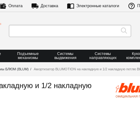
Оплата
Доставка
Электронные каталоги
П
е
Подъемные
Системы
Системы
Кух
механизмы
выдвижения
направляющих
компле
рмы БЛЮМ (BLUM)
Амортизатор BLUMOTION на накладную и 1/2 накладную петлю Blu
кладную и 1/2 накладную
ОФИЦИАЛЬНАЯ 