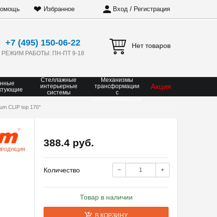
❤
/
омощь
Избранное
Вход
Регистрация
+7 (495) 150-06-22
Нет товаров
РЕЖИМ РАБОТЫ: ПН-ПТ 9-18
Стеллажные
Механизмы
онные
Акция
интерьерные
трансформации
ктующие
системы
с
электроприводом
m CLIP top 170°
388.4 руб.
ПРОДУКЦИЯ
Количество
−
+
Товар в наличии
В КОРЗИНУ