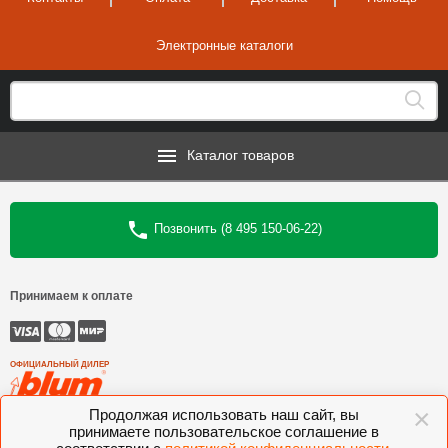
Электронные каталоги
Каталог товаров
Позвонить (8 495 150-06-22)
Принимаем к оплате
ОФИЦИАЛЬНЫЙ ДИЛЕР
×
Продолжая использовать наш сайт, вы
©
Интеркомплект
, 2006—2026
принимаете пользовательское соглашение в
Комлектующие для мебели BLUM, FGV, VIBO, KESSEBOHMER, VOLPATO,