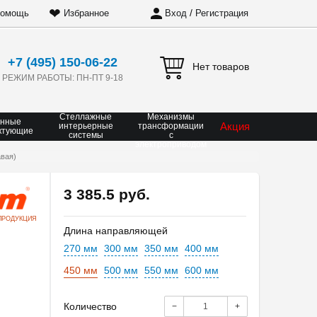
❤
/
омощь
Избранное
Вход
Регистрация
+7 (495) 150-06-22
Нет товаров
РЕЖИМ РАБОТЫ: ПН-ПТ 9-18
Стеллажные
Механизмы
онные
Акция
интерьерные
трансформации
ктующие
системы
с
электроприводом
вая)
3 385.5 руб.
ПРОДУКЦИЯ
Длина направляющей
270 мм
300 мм
350 мм
400 мм
450 мм
500 мм
550 мм
600 мм
Количество
−
+