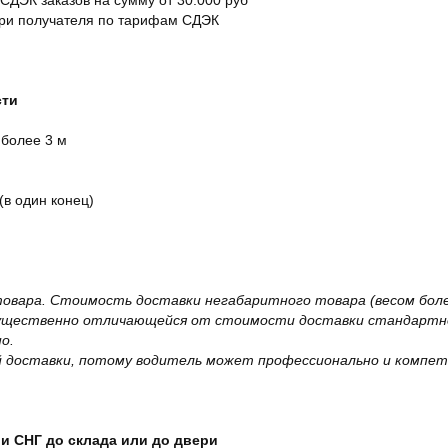
 СДЭК заказов на сумму от 30.000 руб
ери получателя по тарифам СДЭК
сти
 более 3 м
(в один конец)
овара. Стоимость доставки негабаритного товара (весом более
существенно отличающейся от стоимости доставки стандартно
о.
 доставки, потому водитель может профессионально и компет
и СНГ до склада или до двери