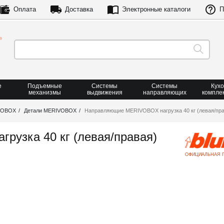
Оплата
Доставка
Электронные каталоги
П
е
Подъемные
Системы
Системы
Кух
механизмы
выдвижения
направляющих
компле
VOBOX
Детали MERIVOBOX
Направляющие MERIVOBOX нагрузка 40 кг (левая/пра
узка 40 кг (левая/правая)
ОФИЦИАЛЬНАЯ 