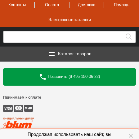
Контакты
Оплата
Доставка
Помощь
Электронные каталоги
Каталог товаров
Позвонить (8 495 150-06-22)
Принимаем к оплате
ОФИЦИАЛЬНЫЙ ДИЛЕР
×
Продолжая использовать наш сайт, вы
©
Интеркомплект
, 2006—2026