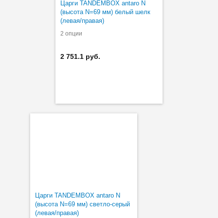
Царги TANDEMBOX antaro N
(высота N=69 мм) белый шелк
(левая/правая)
2 опции
2 751.1 руб.
Царги TANDEMBOX antaro N
(высота N=69 мм) светло-серый
(левая/правая)