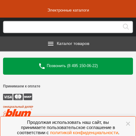
Электронные каталоги
Каталог товаров
Позвонить (8 495 150-06-22)
Принимаем к оплате
ОФИЦИАЛЬНЫЙ ДИЛЕР
×
Продолжая использовать наш сайт, вы
©
Интеркомплект
, 2006—2026
принимаете пользовательское соглашение в
соответствии с
политикой конфиденциальности
.
Комлектующие для мебели BLUM, FGV, VIBO, KESSEBOHMER, VOLPATO,