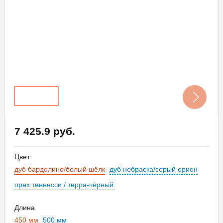
7 425.9 руб.
Цвет
дуб бардолино/белый шёлк
дуб небраска/серый орион
орех теннесси / терра-чёрный
Длина
450 мм
500 мм