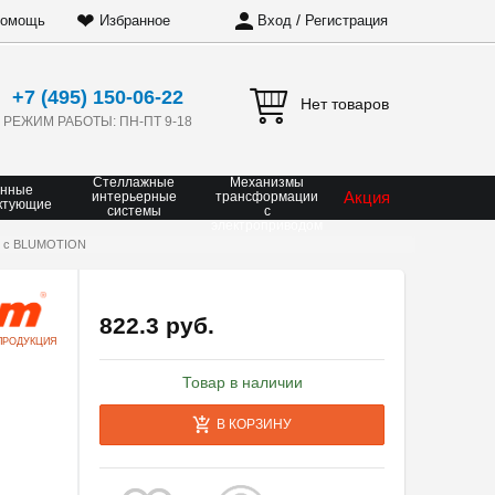
❤
/
омощь
Избранное
Вход
Регистрация
+7 (495) 150-06-22
Нет товаров
РЕЖИМ РАБОТЫ: ПН-ПТ 9-18
Стеллажные
Механизмы
онные
Акция
интерьерные
трансформации
ктующие
системы
с
электроприводом
5° с BLUMOTION
822.3 руб.
ПРОДУКЦИЯ
Товар в наличии
В КОРЗИНУ