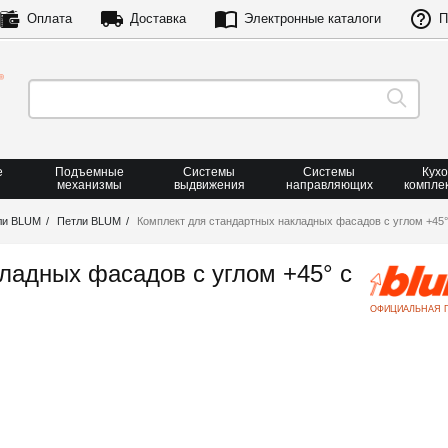
Оплата
Доставка
Электронные каталоги
П
е
Подъемные
Системы
Системы
Кух
механизмы
выдвижения
направляющих
компле
ли BLUM
Петли BLUM
Комплект для стандартных накладных фасадов с углом +4
ладных фасадов с углом +45° с
ОФИЦИАЛЬНАЯ 