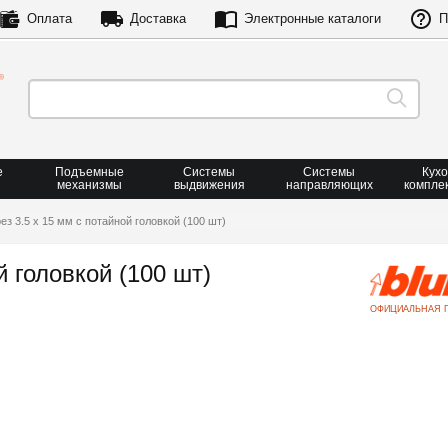
Оплата
Доставка
Электронные каталоги
П
е
Подъемные
Системы
Системы
Кух
механизмы
выдвижения
направляющих
компле
з 3.5 х 15 мм с потайной головкой (100 шт)
й головкой (100 шт)
ОФИЦИАЛЬНАЯ 