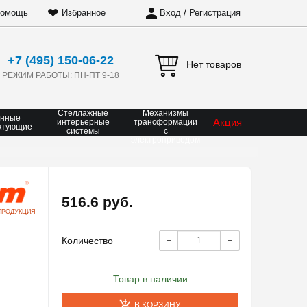
❤
/
омощь
Избранное
Вход
Регистрация
+7 (495) 150-06-22
Нет товаров
РЕЖИМ РАБОТЫ: ПН-ПТ 9-18
Стеллажные
Механизмы
онные
Акция
интерьерные
трансформации
ктующие
системы
с
электроприводом
516.6 руб.
ПРОДУКЦИЯ
Количество
−
+
Товар в наличии
В КОРЗИНУ