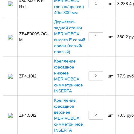
450.3001B K
MERIVOBOX
шт
3 288.4 
R+L
(левая/правая)
40кг 300 мм
Держатель
задней стенки
ZB4E000S OG-
MERIVOBOX
шт
380.2 ру
M
высота E серый
орион (левый/
правый)
Крепление
фасадное
нижнее
ZF4.10I2
шт
77.5 руб
MERIVOBOX
симметричное
INSERTA
Крепление
фасадное
верхнее
ZF4.50I2
шт
70.3 руб
MERIVOBOX
симметричное
INSERTA