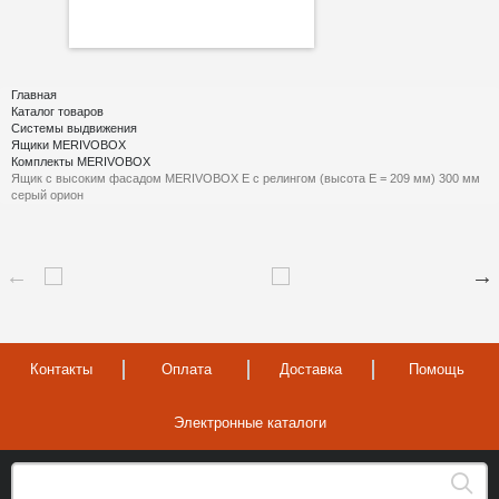
Главная
Каталог товаров
Системы выдвижения
Ящики MERIVOBOX
Комплекты MERIVOBOX
Ящик с высоким фасадом MERIVOBOX Е с релингом (высота Е = 209 мм) 300 мм
серый орион
Контакты
Оплата
Доставка
Помощь
Электронные каталоги