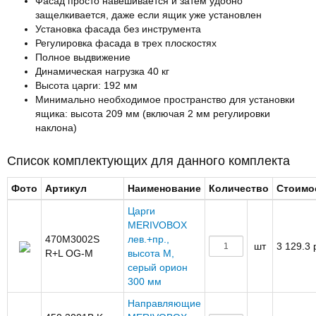
Фасад просто навешивается и затем удобно
защелкивается, даже если ящик уже установлен
Установка фасада без инструмента
Регулировка фасада в трех плоскостях
Полное выдвижение
Динамическая нагрузка 40 кг
Высота царги: 192 мм
Минимально необходимое пространство для установки
ящика: высота 209 мм (включая 2 мм регулировки
наклона)
Список комплектующих для данного комплекта
Фото
Артикул
Наименование
Количество
Стоимо
Царги
MERIVOBOX
470M3002S
лев.+пр.,
шт
3 129.3 
R+L OG-M
высота M,
серый орион
300 мм
Направляющие