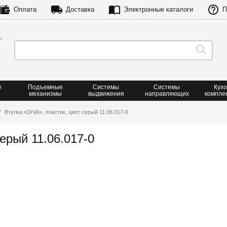
Оплата
Доставка
Электронные каталоги
П
е
Подъемные
Системы
Системы
Кух
механизмы
выдвижения
направляющих
компле
Втулка «DIVA», пластик, цвет серый 11.06.017-0
серый 11.06.017-0