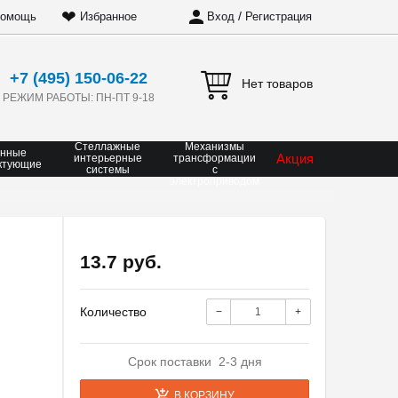
❤
/
омощь
Избранное
Вход
Регистрация
+7 (495) 150-06-22
Нет товаров
РЕЖИМ РАБОТЫ: ПН-ПТ 9-18
Стеллажные
Механизмы
онные
Акция
интерьерные
трансформации
ктующие
системы
с
электроприводом
13.7 руб.
Количество
−
+
Срок поставки 2-3 дня
В КОРЗИНУ