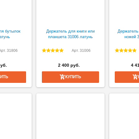
ля бутылок
Держатель для книги или
Держатель 
атунь
планшета 31006 латунь
ножей 3
Арт. 31806
Арт. 31006
руб.
2 400 руб.
4 4
ПИТЬ
КУПИТЬ