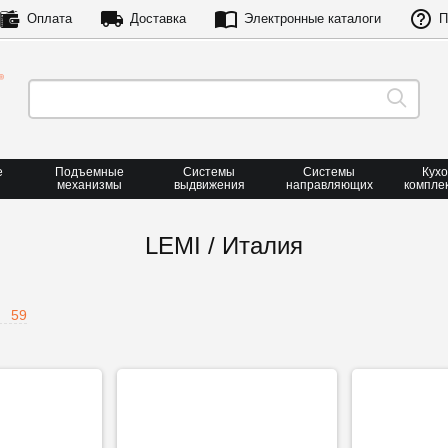
Оплата
Доставка
Электронные каталоги
П
е
Подъемные
Системы
Системы
Кух
механизмы
выдвижения
направляющих
компле
LEMI / Италия
59