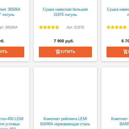
линг 36506А
Сушка навесная большая
Сушка навес
° латунь
31976 латунь
л
рт. 36506A
Арт. 31976
уб.
7 900 руб.
6 7
ПИТЬ
КУПИТЬ
гол-450 LEMI
Комплект рейлинга LEMI
Комплект 
для угловых
BARRA нержавеющая сталь
BARR