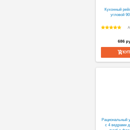
Кухонный рей
угловой 90
А
686 р
КУ
Рациональный у
с 4 ведрами 