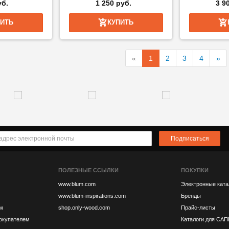
уб.
1 250 руб.
3 9
ПИТЬ
КУПИТЬ
«
1
2
3
4
»
Подписаться
ПОЛЕЗНЫЕ ССЫЛКИ
ПОКУПКИ
www.blum.com
Электронные ката
www.blum-inspirations.com
Бренды
м
shop.only-wood.com
Прайс-листы
покупателем
Каталоги для САП