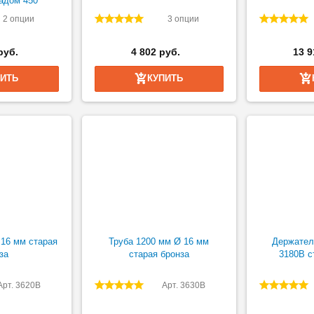
адом 450
2 опции
3 опции
руб.
4 802 руб.
13 9
ПИТЬ
КУПИТЬ
 16 мм старая
Труба 1200 мм Ø 16 мм
Держател
за
старая бронза
3180B с
Арт. 3620B
Арт. 3630B