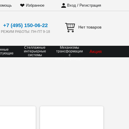
❤
/
омощь
Избранное
Вход
Регистрация
+7 (495) 150-06-22
Нет товаров
РЕЖИМ РАБОТЫ: ПН-ПТ 9-18
Стеллажные
Механизмы
онные
Акция
интерьерные
трансформации
ктующие
системы
с
электроприводом