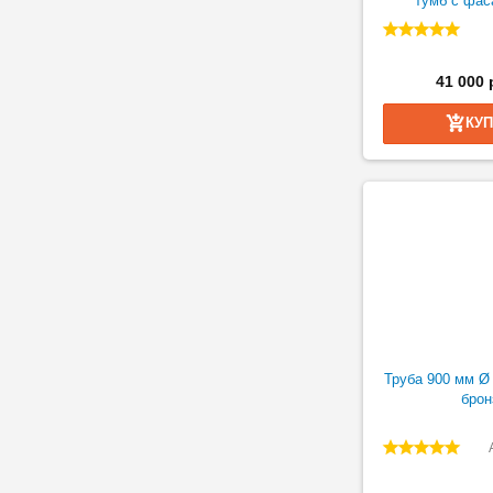
тумб с фас
41 000 
КУ
Труба 900 мм Ø
брон