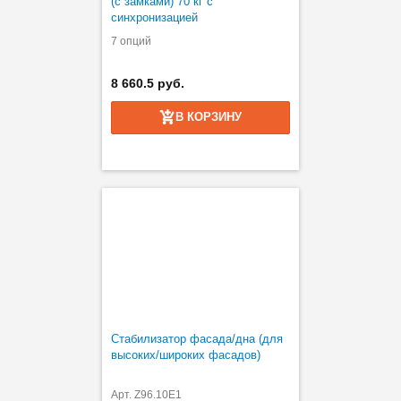
(с замками) 70 кг с
синхронизацией
7 опций
8 660.5 руб.
В КОРЗИНУ
Стабилизатор фасада/дна (для
высоких/широких фасадов)
Арт. Z96.10E1