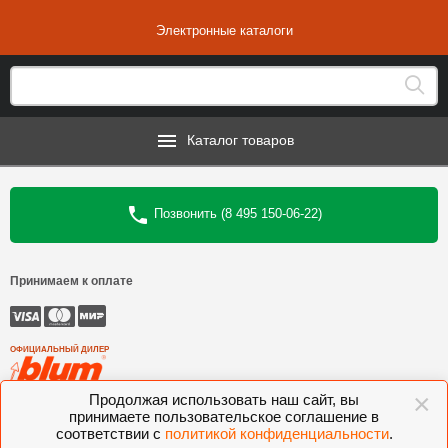
Электронные каталоги
Каталог товаров
Позвонить (8 495 150-06-22)
Принимаем к оплате
ОФИЦИАЛЬНЫЙ ДИЛЕР
×
Продолжая использовать наш сайт, вы
©
Интеркомплект
, 2006—2026
принимаете пользовательское соглашение в
соответствии с
политикой конфиденциальности
.
Комлектующие для мебели BLUM, FGV, VIBO, KESSEBOHMER, VOLPATO,