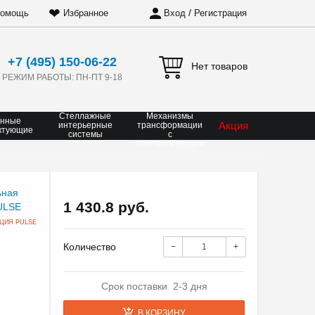
❤
/
омощь
Избранное
Вход
Регистрация
+7 (495) 150-06-22
Нет товаров
РЕЖИМ РАБОТЫ: ПН-ПТ 9-18
Стеллажные
Механизмы
онные
Акция
интерьерные
трансформации
ктующие
системы
с
электроприводом
1 430.8 руб.
ЦИЯ PULSE
Количество
−
+
Срок поставки 2-3 дня
В КОРЗИНУ