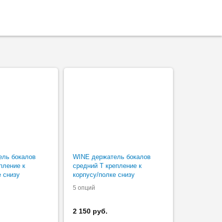
ель бокалов
WINE держатель бокалов
пление к
средний Т крепление к
е снизу
корпусу/полке снизу
5 опций
2 150 руб.