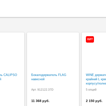
ХИТ
ль CALIPSO
Бокалодержатель FLAG
WINE держат
й
навесной
крайний L кре
корпусу/полк
Арт. 912122.37D
5 опций
11 368 руб.
2 150 руб.