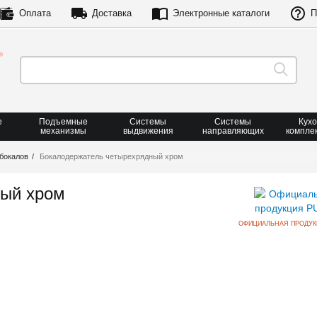
Оплата
Доставка
Электронные каталоги
П
е
Подъемные
Системы
Системы
Кух
механизмы
выдвижения
направляющих
компле
бокалов
Бокалодержатель четырехрядный хром
ный хром
ОФИЦИАЛЬНАЯ ПРОДУК