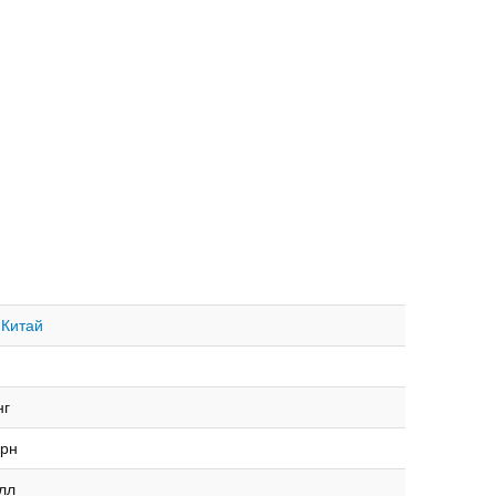
 Китай
нг
рн
лл