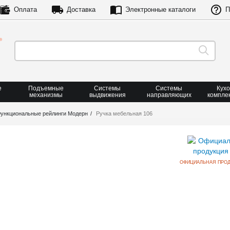
Оплата
Доставка
Электронные каталоги
П
е
Подъемные
Системы
Системы
Кух
механизмы
выдвижения
направляющих
компле
ункциональные рейлинги Модерн
Ручка мебельная 106
ОФИЦИАЛЬНАЯ ПРОД