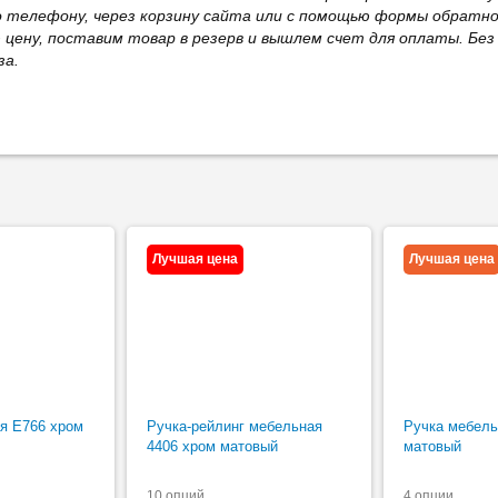
о телефону, через корзину сайта или с помощью формы обратно
ю цену, поставим товар в резерв и вышлем счет для оплаты. Бе
за.
Лучшая цена
Лучшая цена
я Е766 хром
Ручка-рейлинг мебельная
Ручка мебель
4406 хром матовый
матовый
10 опций
4 опции