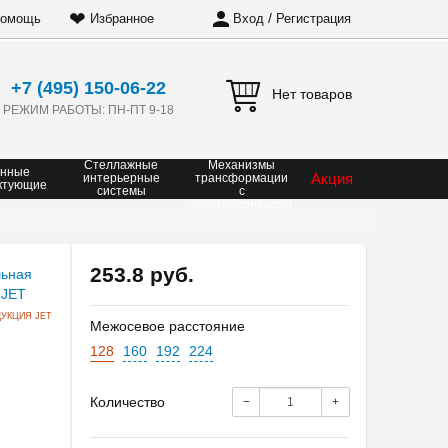
❤
/
омощь
Избранное
Вход
Регистрация
+7 (495) 150-06-22
Нет товаров
РЕЖИМ РАБОТЫ: ПН-ПТ 9-18
Стеллажные
Механизмы
онные
Акция
интерьерные
трансформации
ктующие
системы
с
электроприводом
253.8 руб.
УКЦИЯ JET
Межосевое расстояние
128
160
192
224
Количество
−
+