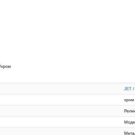
ль/хром
JET /
хром
Рели
Моде
Мета