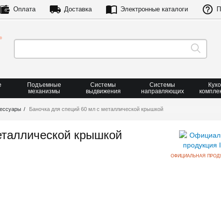
Оплата
Доставка
Электронные каталоги
П
е
Подъемные
Системы
Системы
Кух
механизмы
выдвижения
направляющих
компле
сессуары
Баночка для специй 60 мл с металлической крышкой
еталлической крышкой
ОФИЦИАЛЬНАЯ ПРОДУ