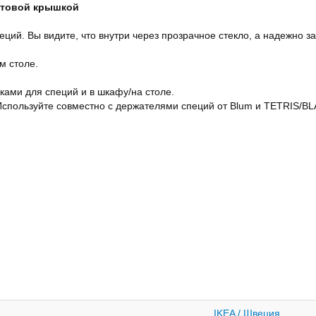
интовой крышкой
пеций. Вы видите, что внутри через прозрачное стекло, а надежн
м столе.
ками для специй и в шкафу/на столе.
 Используйте совместно с держателями специй от Blum и TETRIS/
IKEA / Швеция