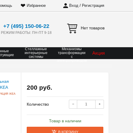
❤
/
омощь
Избранное
Вход
Регистрация
+7 (495) 150-06-22
Нет товаров
РЕЖИМ РАБОТЫ: ПН-ПТ 9-18
Стеллажные
Механизмы
онные
Акция
интерьерные
трансформации
ктующие
системы
с
электроприводом
200 руб.
КЦИЯ IKEA
Количество
−
+
Товар в наличии
В КОРЗИНУ