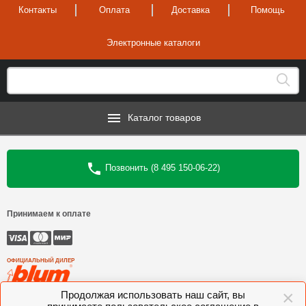
Контакты
Оплата
Доставка
Помощь
Электронные каталоги
Каталог товаров
Позвонить (8 495 150-06-22)
Принимаем к оплате
ОФИЦИАЛЬНЫЙ ДИЛЕР
×
Продолжая использовать наш сайт, вы
©
Интеркомплект
, 2006—2026