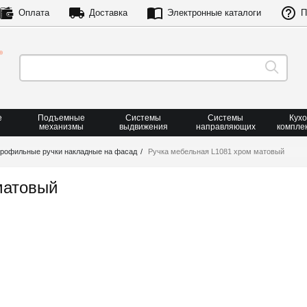
Оплата
Доставка
Электронные каталоги
П
е
Подъемные
Системы
Системы
Кух
механизмы
выдвижения
направляющих
компле
рофильные ручки накладные на фасад
Ручка мебельная L1081 хром матовый
матовый