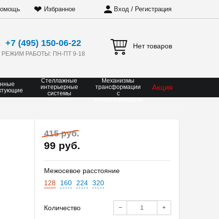
❤
/
омощь
Избранное
Вход
Регистрация
+7 (495) 150-06-22
Нет товаров
РЕЖИМ РАБОТЫ: ПН-ПТ 9-18
Стеллажные
Механизмы
онные
Акция
интерьерные
трансформации
ктующие
системы
с
электроприводом
415 руб.
99 руб.
Межосевое расстояние
128
160
224
320
Количество
−
+