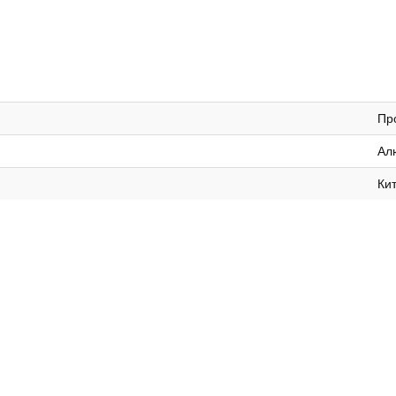
Пр
Ал
Ки