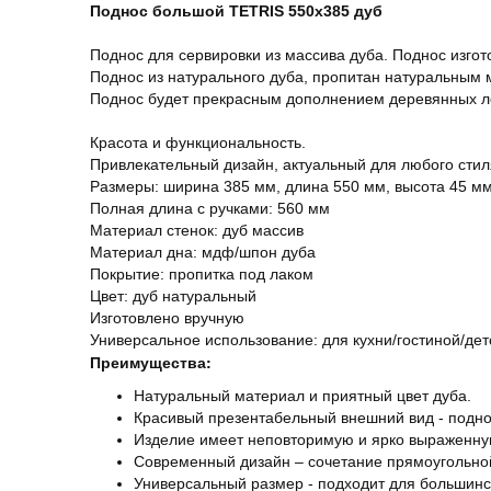
Поднос большой TETRIS 550х385 дуб
Поднос для сервировки из массива дуба. Поднос изго
Поднос из натурального дуба, пропитан натуральным 
Поднос будет прекрасным дополнением деревянных л
Красота и функциональность.
Привлекательный дизайн, актуальный для любого стил
Размеры: ширина 385 мм, длина 550 мм, высота 45 м
Полная длина с ручками: 560 мм
Материал стенок: дуб массив
Материал дна: мдф/шпон дуба
Покрытие: пропитка под лаком
Цвет: дуб натуральный
Изготовлено вручную
Универсальное использование: для кухни/гостиной/де
Преимущества:
Натуральный материал и приятный цвет дуба.
Красивый презентабельный внешний вид - подно
Изделие имеет неповторимую и ярко выраженную
Современный дизайн – сочетание прямоугольной
Универсальный размер - подходит для большинс