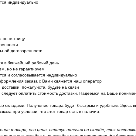
ется индивидуально
а по пятницу
оренности
льной договоренности
я в ближайший рабочий день
ем, но не гарантируем
ется и согласовывается индивидуально
оформления заказа с Вами свяжется наш оператор
 доставки, пожалуйста, будьте на связи
ам следует оплатить стоимость доставки. Надеемся на Ваше понима
со складами. Получение товара будет быстрым и удобным. Здесь в
каза при условии, что этот товар есть в наличии.
жение товара, его цена, статус наличия на складе, срок поста
иональных складах и на складах наших партнеров. На доставку