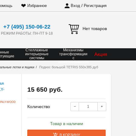
❤
/
омощь
Избранное
Вход
Регистрация
+7 (495) 150-06-22
Нет товаров
РЕЖИМ РАБОТЫ: ПН-ПТ 9-18
Стеллажные
Механизмы
онные
Акция
интерьерные
трансформации
ктующие
системы
с
электроприводом
альные лотки и ящики
Поднос большой TETRIS 550х385 дуб
15 650 руб.
ONLY-WOOD
Количество
−
+
Товар в наличии
В КОРЗИНУ