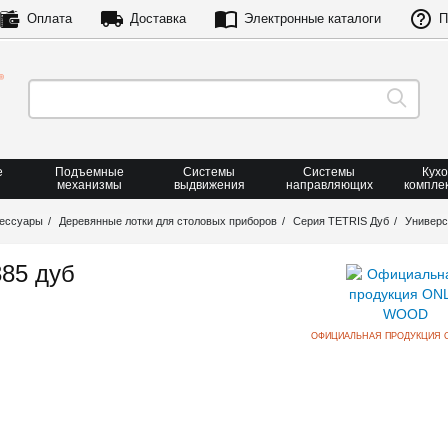
Оплата
Доставка
Электронные каталоги
П
е
Подъемные
Системы
Системы
Кух
механизмы
выдвижения
направляющих
компле
сессуары
Деревянные лотки для столовых приборов
Серия TETRIS Дуб
Универс
85 дуб
ОФИЦИАЛЬНАЯ ПРОДУКЦИЯ 