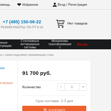
❤
/
омощь
Избранное
Вход
Регистрация
+7 (495) 150-06-22
Нет товаров
РЕЖИМ РАБОТЫ: ПН-ПТ 9-18
Стеллажные
Механизмы
онные
Акция
интерьерные
трансформации
ктующие
системы
с
электроприводом
блок с тремя модулями) нержавеющая сталь
91 700 руб.
Я REGINOX
Количество
−
+
Срок поставки 2-3 дня
В КОРЗИНУ