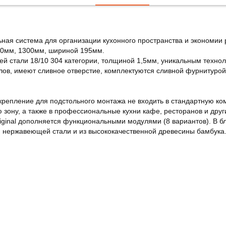
ьная система для организации кухонного пространства и экономии 
00мм, 1300мм, шириной 195мм.
й стали 18/10 304 категории, толщиной 1,5мм, уникальным техно
ов, имеют сливное отверстие, комплектуются сливной фурнитурой
репление для подстольного монтажа не входить в стандартную ко
ю зону, а также в профессиональные кухни кафе, ресторанов и дру
inal дополняется функциональными модулями (8 вариантов). В бло
 нержавеющей стали и из высококачественной древесины бамбука