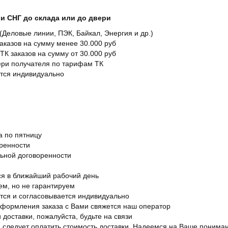
и СНГ до склада или до двери
Деловые линии, ПЭК, Байкал, Энергия и др.)
заказов на сумму менее 30.000 руб
ТК заказов на сумму от 30.000 руб
вери получателя по тарифам ТК
ется индивидуально
а по пятницу
оренности
льной договоренности
я в ближайший рабочий день
ем, но не гарантируем
ется и согласовывается индивидуально
оформления заказа с Вами свяжется наш оператор
 доставки, пожалуйста, будьте на связи
ам следует оплатить стоимость доставки. Надеемся на Ваше понима