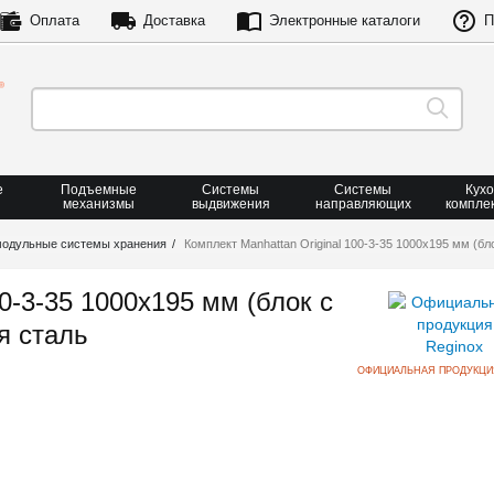
Оплата
Доставка
Электронные каталоги
П
е
Подъемные
Системы
Системы
Кух
механизмы
выдвижения
направляющих
компле
модульные системы хранения
Комплект Manhattan Original 100-3-35 1000х195 мм (
00-3-35 1000х195 мм (блок с
я сталь
ОФИЦИАЛЬНАЯ ПРОДУКЦИ