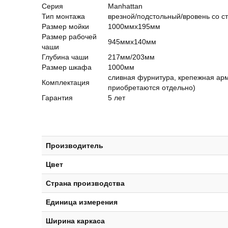
Серия
Manhattan
Тип монтажа
врезной/подстольный/вровень со 
Размер мойки
1000ммх195мм
Размер рабочей
945ммх140мм
чаши
Глубина чаши
217мм/203мм
Размер шкафа
1000мм
сливная фурнитура, крепежная арм
Комплектация
приобретаются отдельно)
Гарантия
5 лет
Производитель
Цвет
Страна производства
Единица измерения
Ширина каркаса