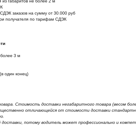
м из габаритов не более 2 м
ЭК
 СДЭК заказов на сумму от 30.000 руб
ери получателя по тарифам СДЭК
сти
 более 3 м
(в один конец)
овара. Стоимость доставки негабаритного товара (весом более
существенно отличающейся от стоимости доставки стандартно
о.
 доставки, потому водитель может профессионально и компет