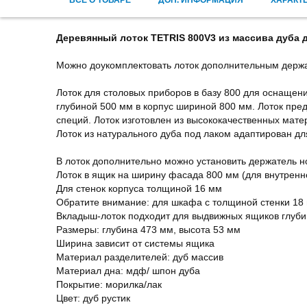
ВСЕ О ТОВАРЕ
ДОП. ИНФОРМАЦИЯ
ХАРАКТ
Деревянный лоток TETRIS 800V3 из массива дуба 
Можно доукомплектовать лоток дополнительным держа
Лоток для столовых приборов в базу 800 для оснащен
глубиной 500 мм в корпус шириной 800 мм. Лоток пре
специй. Лоток изготовлен из высококачественных мате
Лоток из натурального дуба под лаком адаптирован д
В лоток дополнительно можно установить держатель н
Лоток в ящик на ширину фасада 800 мм (для внутренн
Для стенок корпуса толщиной 16 мм
Обратите внимание: для шкафа с толщиной стенки 18 
Вкладыш-лоток подходит для выдвижных ящиков глуб
Размеры: глубина 473 мм, высота 53 мм
Ширина зависит от системы ящика
Материал разделителей: дуб массив
Материал дна: мдф/ шпон дуба
Покрытие: морилка/лак
Цвет: дуб рустик