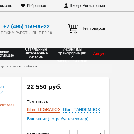
❤
/
омощь
Избранное
Вход
Регистрация
+7 (495) 150-06-22
Нет товаров
РЕЖИМ РАБОТЫ: ПН-ПТ 9-18
Стеллажные
Механизмы
онные
Акция
интерьерные
трансформации
ктующие
системы
с
электроприводом
 для столовых приборов
22 550 руб.
Тип ящика
ONLY-WOOD
Blum LEGRABOX
Blum TANDEMBOX
Ваш ящик (потребуется замер)