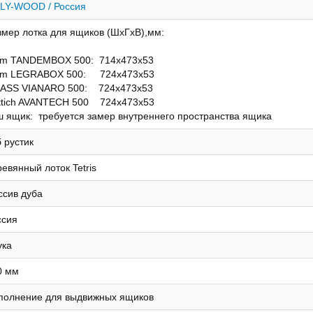
LY-WOOD / Россия
змер лотка для ящиков (ШхГхВ),мм:
um TANDEMBOX 500: 714х473х53
um LEGRABOX 500: 724х473х53
ASS VIANARO 500: 724х473х53
ttich AVANTECH 500 724х473х53
ш ящик: требуется замер внутреннего пространства ящика
 рустик
евянный лоток Tetris
ссив дуба
ссия
ука
0 мм
полнение для выдвижных ящиков