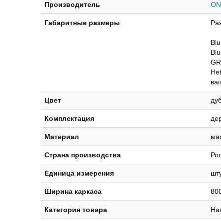
Производитель
ON
Габаритные размеры
Ра
Bl
Bl
GR
He
ва
Цвет
дуб
Комплектация
дер
Материал
ма
Страна производства
Ро
Единица измерения
шт
Ширина каркаса
80
Категория товара
На