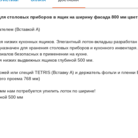
ЕРИСТИКИ
ОПЛАТА
ДОСТАВКА
для столовых приборов в ящик на ширину фасада 800 мм цвет 
телем (Вставкой А)
ия низких кухонных ящиков. Элегантный лоток-вкладыш разработан
дназначен для хранения столовых приборов и кухонного инвентаря
риалов безопасных в применении на кухне.
ля низких выдвижных ящиков глубиной 500 мм.
ожей или специй TETRIS (Вставку А) и держатель фольги и пленки 
его проема 768 мм)
мм нам потребуется упилить лоток по ширине!
иной 500 мм