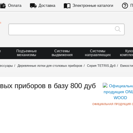
Оплата
Доставка
Электронные каталоги
П
е
Подъемные
Системы
Системы
Кух
механизмы
выдвижения
направляющих
компле
сессуары
Деревянные лотки для столовых приборов
Серия TETRIS Дуб
Емкости
вых приборов в базу 800 дуб
ОФИЦИАЛЬНАЯ ПРОДУКЦИЯ 