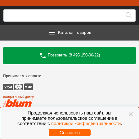
Каталог товаров
Позвонить (8 495 150-06-22)
Принимаем к оплате
ОФИЦИАЛЬНЫЙ ДИЛЕР
×
Продолжая использовать наш сайт, вы
©
Интеркомплект
, 2006—2026
принимаете пользовательское соглашение в
соответствии с
политикой конфиденциальности
.
Комлектующие для мебели BLUM, FGV, VIBO, KESSEBOHMER, VOLPATO,
VITRA
Согласен
Разработано студией
Sitecentriclab