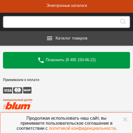
Электронные каталоги
Каталог товаров
Позвонить (8 495 150-06-22)
Принимаем к оплате
ОФИЦИАЛЬНЫЙ ДИЛЕР
×
©
Интеркомплект
, 2006—2026
Продолжая использовать наш сайт, вы
принимаете пользовательское соглашение в
Комлектующие для мебели BLUM, FGV, VIBO, KESSEBOHMER, VOLPATO,
соответствии с
политикой конфиденциальности
.
VITRA